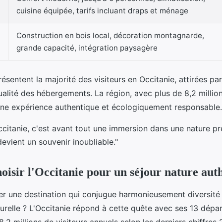
cuisine équipée, tarifs incluant draps et ménage
Construction en bois local, décoration montagnarde,
grande capacité, intégration paysagère
résentent la majorité des visiteurs en Occitanie, attirées par
qualité des hébergements. La région, avec plus de 8,2 millio
une expérience authentique et écologiquement responsable.
ccitanie, c'est avant tout une immersion dans une nature pr
evient un souvenir inoubliable."
oisir l'Occitanie pour un séjour nature aut
 une destination qui conjugue harmonieusement diversité n
turelle ? L'Occitanie répond à cette quête avec ses 13 dépa
 8,2 millions de visiteurs annuels selon les derniers chiffre