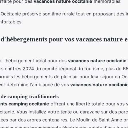
rfaite pour des
vacances nature occitanie
mémorables.
'Occitanie préserve son âme rurale tout en proposant des i
fortables.
 d'hébergements pour vos vacances nature e
r l'hébergement idéal pour des
vacances nature occitanie
rs chiffres 2024 du comité régional du tourisme, plus de 6
ormais les hébergements de plein air pour leur séjour en Oc
ent détermine l'ambiance de vos
vacances nature occitani
de camping traditionnels
ts camping occitanie
offrent une liberté totale pour vos
itanie. Vous installez votre tente ou caravane sur des parce
es par des arbres centenaires. Le Moulin de Saint Anne p
acieux avec branchements électriques, points d'eau à pro