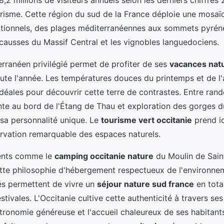
risme. Cette région du sud de la France déploie une mosaï
tionnels, des plages méditerranéennes aux sommets pyrén
 causses du Massif Central et les vignobles languedociens.
erranéen privilégié permet de profiter de ses
vacances natu
ute l'année. Les températures douces du printemps et de l
idéales pour découvrir cette terre de contrastes. Entre ran
te au bord de l'Étang de Thau et exploration des gorges d
e sa personnalité unique. Le
tourisme vert occitanie
prend ic
ervation remarquable des espaces naturels.
ents comme le
camping occitanie nature
du Moulin de Saint
tte philosophie d'hébergement respectueux de l'environne
iés permettent de vivre un
séjour nature sud france
en tota
stivales. L'Occitanie cultive cette authenticité à travers ses
tronomie généreuse et l'accueil chaleureux de ses habitant