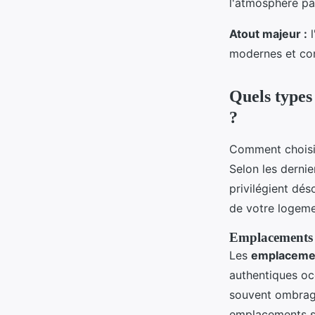
l'atmosphère pa
Atout majeur :
l
modernes et con
Quels types
?
Comment choisi
Selon les dernie
privilégient dés
de votre logem
Emplacements 
Les
emplacemen
authentiques occ
souvent ombragé
emplacements sp