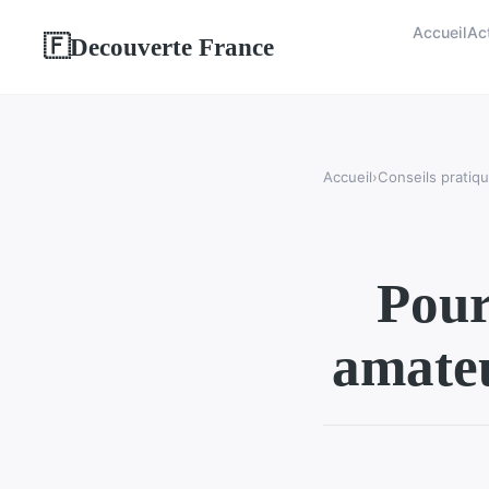
Accueil
Act
Decouverte France
🇫
Accueil
›
Conseils pratiq
Pour
amateu