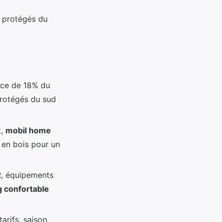
s protégés du
ance de 18% du
protégés du sud
t,
mobil home
en bois pour un
R, équipements
 confortable
arifs, saison