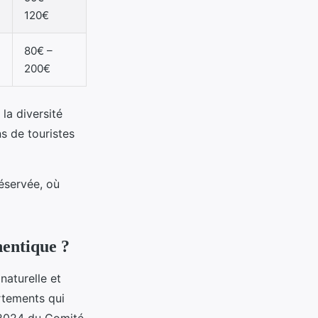
120€
80€ –
200€
 la diversité
ns de touristes
éservée, où
hentique ?
aturelle et
rtements qui
s 2024 du Comité