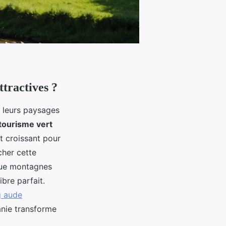
ttractives ?
t leurs paysages
tourisme vert
 croissant pour
cher cette
gue montagnes
bre parfait.
 aude
anie transforme