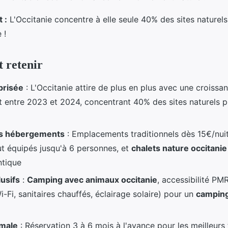
 :
L'Occitanie concentre à elle seule 40% des sites naturel
 !
t retenir
prisée
: L'Occitanie attire de plus en plus avec une croiss
t entre 2023 et 2024, concentrant 40% des sites naturels 
es hébergements
: Emplacements traditionnels dès 15€/nui
t équipés jusqu'à 6 personnes, et
chalets nature occitanie
ntique
lusifs
:
Camping avec animaux occitanie
, accessibilité PM
-Fi, sanitaires chauffés, éclairage solaire) pour un
camping
imale
: Réservation 3 à 6 mois à l'avance pour les meilleurs t