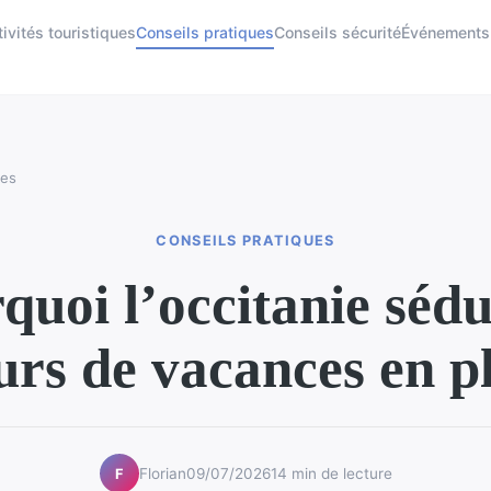
ivités touristiques
Conseils pratiques
Conseils sécurité
Événements
ues
CONSEILS PRATIQUES
quoi l’occitanie sédui
rs de vacances en pl
Florian
09/07/2026
14 min de lecture
F