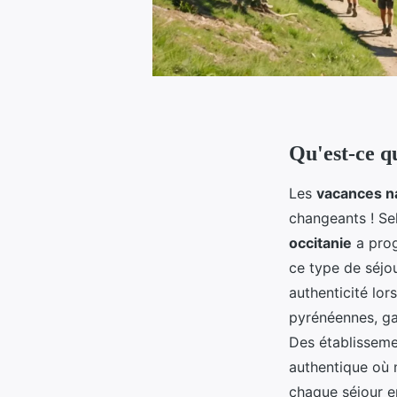
Qu'est-ce qu
Les
vacances na
changeants ! Se
occitanie
a prog
ce type de séjou
authenticité lor
pyrénéennes, ga
Des établissem
authentique où 
chaque séjour e