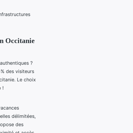
nfrastructures
n Occitanie
authentiques ?
5% des visiteurs
citanie. Le choix
e
!
 vacances
lles délimitées,
ropose des
ximité et accès