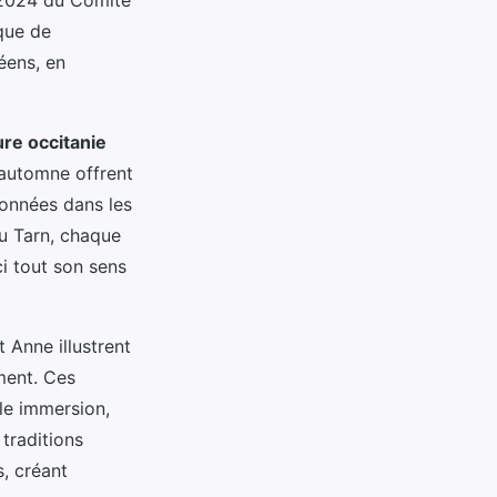
que de
éens, en
re occitanie
'automne offrent
données dans les
u Tarn, chaque
i tout son sens
 Anne illustrent
ment. Ces
le immersion,
 traditions
s, créant