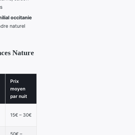
es
lial occitanie
dre naturel
nces Nature
Prix
moyen
par nuit
15€ – 30€
50€ –